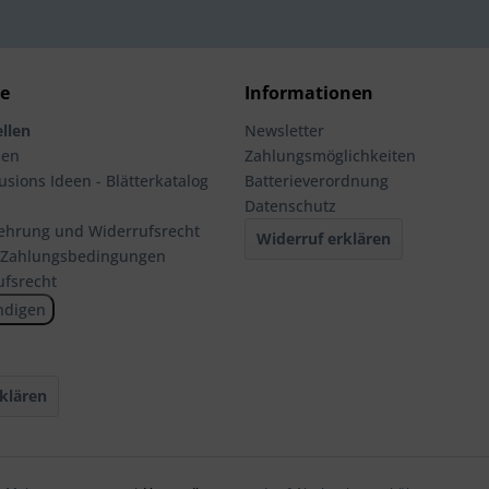
ce
Informationen
llen
Newsletter
men
Zahlungsmöglichkeiten
usions Ideen - Blätterkatalog
Batterieverordnung
Datenschutz
ehrung und Widerrufsrecht
Widerruf erklären
 Zahlungsbedingungen
ufsrecht
ndigen
klären