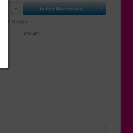
In den
Warenkorb
hen
Merken
000-461