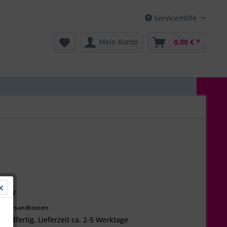
Service/Hilfe
Mein Konto
0,00 € *
€ *
l. Versandkosten
sandfertig, Lieferzeit ca. 2-5 Werktage