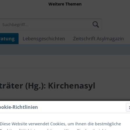
Weitere Themen
ratung
Lebensgeschichten
Zeitschrift Asylmagazin
träter (Hg.): Kirchenasyl
ookie-Richtlinien
19,90 
inkl. MwSt.
zzg
Diese Website verwendet Cookies, um Ihnen die bestmögliche
Sofort ver