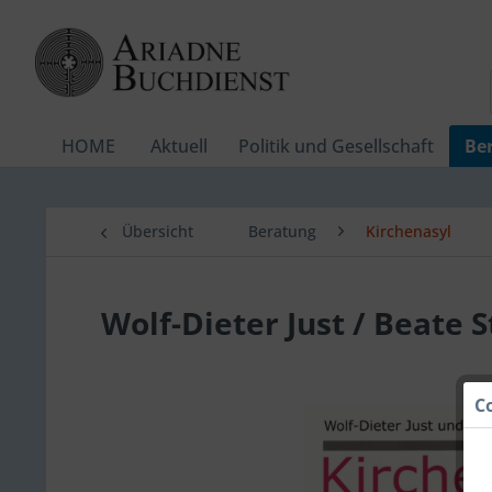
HOME
Aktuell
Politik und Gesellschaft
Be
Übersicht
Beratung
Kirchenasyl
Wolf-Dieter Just / Beate S
C