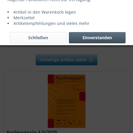
ab 9,00 € *
Artikel in den Warenkorb legen
Merkzettel
Artikelempfehlungen und vieles mehr
Filtern
Schließen
Einverstanden
Vorherige Artikel laden
Asylmagazin 4-5/2025