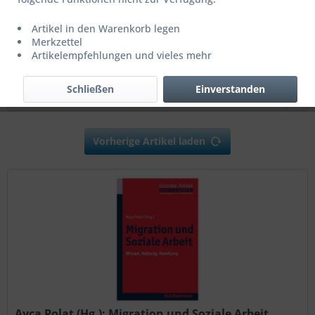
ab 9,00 € *
Artikel in den Warenkorb legen
Merkzettel
Artikelempfehlungen und vieles mehr
Filtern
Schließen
Einverstanden
Vorherige Artikel laden
Ayça Polat (Hg.): Migration und Soziale Arbeit